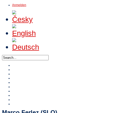
Anmelden
Home
Über HTA
Veranstaltungen
Turniere
Stipendium HTA
Referenzen
HTA TV
Video
Online Shop
Kontakte
Marco Ferlez (SLO)