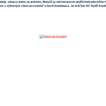
boje, situace jeden na jednoho. Matyáš je odchovancem jindřichohradeckého ho
orem s výborným citem pro kotouč a herní kombinace. Je hráčem HC Rytíři Kla