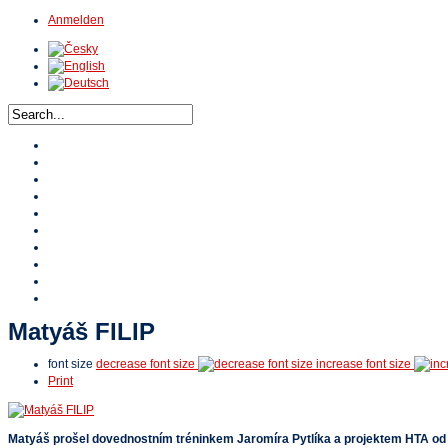
Anmelden
Home
Über HTA
Veranstaltungen
Turniere
Stipendium HTA
Referenzen
HTA TV
Video
Online Shop
Kontakte
Matyáš FILIP
font size
decrease font size
increase font size
Print
Matyáš prošel dovednostním tréninkem Jaromíra Pytlíka a projektem HTA od ma