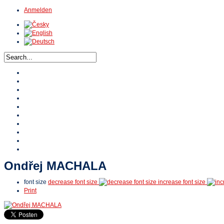
Anmelden
Home
Über HTA
Veranstaltungen
Turniere
Stipendium HTA
Referenzen
HTA TV
Video
Online Shop
Kontakte
Ondřej MACHALA
font size
decrease font size
increase font size
Print