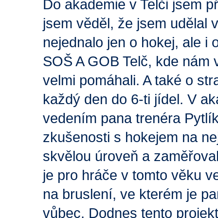
Do akademie v Telči jsem při
jsem věděl, že jsem udělal 
nejednalo jen o hokej, ale i 
SOŠ A GOB Telč, kde nám vyc
velmi pomáhali. A také o st
každý den do 6-ti jídel. V a
vedením pana trenéra Pytlíka
zkušenosti s hokejem na nej
skvělou úroveň a zaměřoval
je pro hráče v tomto věku v
na bruslení, ve kterém je pa
vůbec. Dodnes tento projekt 