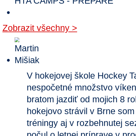
HTA CAMPS - PREPARE
Zobrazit všechny
>
V hokejovej škole Hockey T
nespočetné množstvo víkend
bratom jazdiť od mojich 8 r
hokejovo strávil v Brne som
tréningy aj v rozbehnutej s
počul o letnej príprave v p