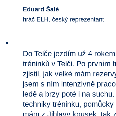
Eduard Šalé
hráč ELH, český reprezentant
Do Telče jezdím už 4 rokem 
tréninků v Telči. Po prvním
zjistil, jak velké mám reze
jsem s ním intenzivně praco
ledě a brzy poté i na suchu
techniky tréninku, pomůcky 
mám z Jihlavy kousek, tak z