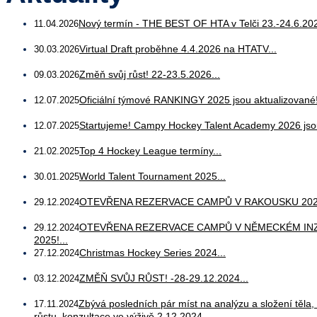
Nový termín - THE BEST OF HTA v Telči 23.-24.6.202
11.04.2026
Virtual Draft proběhne 4.4.2026 na HTATV...
30.03.2026
Změň svůj růst! 22-23.5.2026...
09.03.2026
Oficiální týmové RANKINGY 2025 jsou aktualizované!
12.07.2025
Startujeme! Campy Hockey Talent Academy 2026 jsou
12.07.2025
Top 4 Hockey League termíny...
21.02.2025
World Talent Tournament 2025...
30.01.2025
OTEVŘENA REZERVACE CAMPŮ V RAKOUSKU 2025
29.12.2024
OTEVŘENA REZERVACE CAMPŮ V NĚMECKÉM IN
29.12.2024
2025!...
Christmas Hockey Series 2024...
27.12.2024
ZMĚŇ SVŮJ RŮST! -28-29.12.2024...
03.12.2024
Zbývá posledních pár míst na analýzu a složení těla,
17.11.2024
růstu, konzultace ve výživě 2.12.2024...