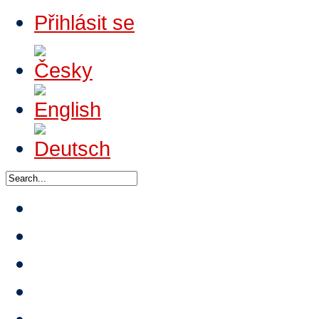
Přihlásit se
Domů
O HTA
Nabídka výuk
Turnaje