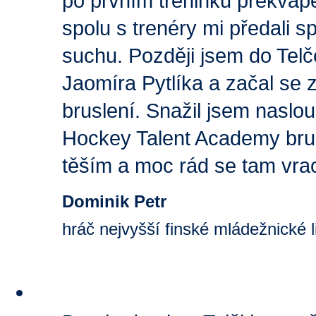
po prvním tréninku překvape
spolu s trenéry mi předali sp
suchu. Později jsem do Telč
Jaomíra Pytlíka a začal se 
bruslení. Snažil jsem naslou
Hockey Talent Academy brus
těším a moc rád se tam vra
Dominik Petr
hráč nejvyšší finské mládežnické l