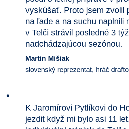
vyskúšať. Proto jsem zvolil
na ľade a na suchu naplnil
v Telči strávil posledné 3 t
nadchádzajúcou sezónou.
Martin Mišiak
slovenský reprezentat, hráč dra
K Jaromírovi Pytlíkovi do 
jezdit když mi bylo asi 11 let