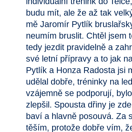
individuální trénink do Telče
budu mít, ale že až tak vel
mě Jaromír Pytlík bruslařsky
neumím bruslit. Chtěl jsem 
tedy jezdit pravidelně a za
své letní přípravy a to jak n
Pytlík a Honza Radosta jsi 
udělal dobře, tréninky na l
vzájemně se podporují, bylo
zlepšil. Spousta dřiny je z
baví a hlavně posouvá. Za s
těším, protože dobře vím, 