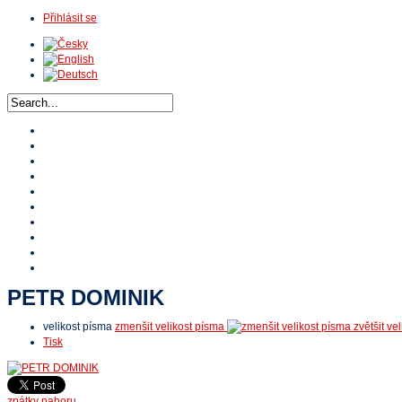
Přihlásit se
Domů
O HTA
Nabídka výuk
Turnaje
Stipendium
Reference
HTA TV
Video
E-shop
Kontakty
PETR DOMINIK
velikost písma
zmenšit velikost písma
zvětšit ve
Tisk
zpátky nahoru