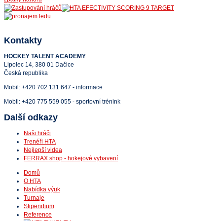
Kontakty
HOCKEY TALENT ACADEMY
Lipolec 14, 380 01 Dačice
Česká republika
Mobil:
+420 702 131 647 - informace
Mobil:
+420 775 559 055 - sportovní trénink
Další odkazy
Naši hráči
Trenéři HTA
Nejlepší videa
FERRAX shop - hokejové vybavení
Domů
O HTA
Nabídka výuk
Turnaje
Stipendium
Reference