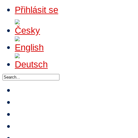
Přihlásit se
Domů
O HTA
Nabídka výuk
Turnaje