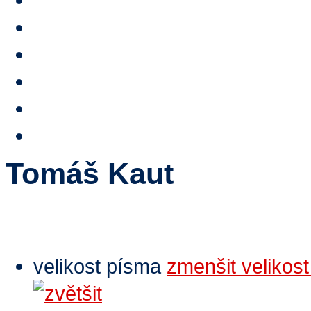
Stipendium
Reference
HTA TV
Video
E-shop
Kontakty
Tomáš Kaut
velikost písma
zmenšit velikos