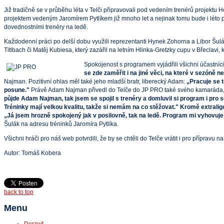
Již tradičně se v průběhu léta v Telči připravovali pod vedením trenérů projektu 
projektem vedeným Jaromírem Pytlíkem již mnoho let a nejinak tomu bude i léto pří
dovednostními trenéry na ledě.
Každodenní práci po delší dobu využili reprezentanti Hynek Zohorna a Libor Šul
Titlbach či Matěj Kubiesa, který zazářil na letním Hlinka-Gretzky cupu v Břeclavi
Spokojenost s programem vyjádřili všichni účastníci
se zde zaměřit i na jiné věci, na které v sezóně
Najman. Pozitivní ohlas měl také jeho mladší bratr, liberecký Adam:
„Pracuje se t
posune."
Právě Adam Najman přivedl do Telče do JP PRO také svého kamaráda, kt
půjde Adam Najman, tak jsem se spojil s trenéry a domluvil si program i pro
Tréninky mají velkou kvalitu, takže si nemám na co stěžovat." Kromě extralig
„Já jsem hrozně spokojený jak v posilovně, tak na ledě. Program mi vyhovuje 
Šulák na adresu tréninků Jaromíra Pytlíka.
Všichni hráči pro náš web potvrdili, že by se chtěli do Telče vrátit i pro přípr
Autor: Tomáš Kobera
back to top
Menu