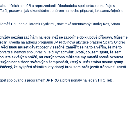
ch zahraničních soutěží a reprezentanti. Dlouhodobá spolupráce pokračuje s
v Telči, pracovali jak s kondičním trenérem na suché přípravě, tak samozřejmě s
Tomáš Chlubna a Jaromír Pytlík ml., dále také talentovaný Ondřej Kos, Adam
 vždy sezónu začínám na ledě, než se zapojíme do klubové přípravy. Můžeme
tech"
, uvedla na adresu programu JP PRO nová akvizice pražské Sparty Ondřej
u věcí budu muset dávat pozor v sezóně, zaměřit se na to a věřím, že mě to
vard si nemohl spolupráci v Telči vynachválit:
„Poté, co jsem zjistil, že sem
tu spousta skvělých hráčů, od kterých toho můžeme my mladší hodně okoukat.
ských her a třech světových šampionátů, který v Telči strávil dlouhé týdny.
dčený, že byl před několika lety dobrý krok sem začít jezdit trénovat"
, uvedl
éto opět spojováno s programem JP PRO a profesionály na ledě v HTC Telč.