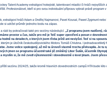
Hockey Talent Academy extraligoví hokejisté, talentovaní mladíci či hráči nejvyšší
ští. Profesionálové, kteří si pro svou individuální přípravu vybrali právě program 
ák, extraligoví hráči Adam a Ondřej Najmanovi, Pavel Kousal, Pawel Zygmunt nebo 
, kde si udržel průměr jednoho bodu na zápas.
 a rádi by pokračovali také pro sezóny následující.
„Z programu jsem nadšený, rád
 nemáme prostor a čas, takže pro mě je Telč super zpestření a posun v dovednos
u hodně na detailech, o kterých jsem třeba ještě ani neslyšel. Teď si na spoust
erým je útočník českobudějovického Motoru Tomáš Chlubna. I jednadvacetiletý for
 sebe. Jsme velice spokojený, až mě ta úroveň vlastně trochu překvapila. Je 
ových jmen se programu účastnil také již zmíněný Libor Šulák, účastník Olympij
a myslím si, že mě zvedl výkonnostně i dovednostně o level jinam. Jsem přesvě
avu na příští sezónu 2024/25, takže kromě hlavních dovednostních campů HTA bude l