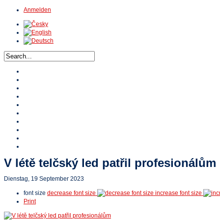
Anmelden
Home
Über HTA
Veranstaltungen
Turniere
Stipendium HTA
Referenzen
HTA TV
Video
Online Shop
Kontakte
V létě telčský led patřil profesionálům
Dienstag, 19 September 2023
font size
decrease font size
increase font size
Print