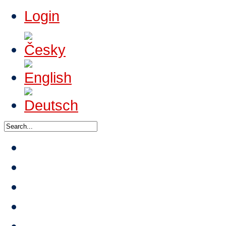
Login
News
About HTA
Events
Tournaments