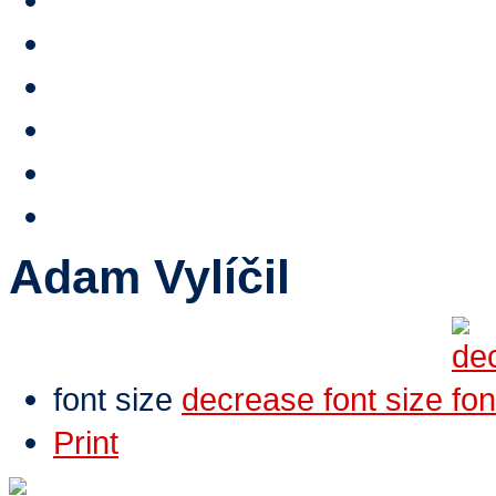
Stipendium HTA
Reference
HTA TV
Video
E-shop
Contacts
Adam Vylíčil
font size
decrease font size
Print