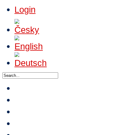
Login
News
About HTA
Events
Tournaments