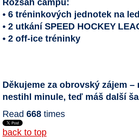
Rozsah campu:
• 6 tréninkových jednotek na le
• 2 utkání SPEED HOCKEY LE
• 2 off-ice tréninky
Děkujeme za obrovský zájem – m
nestihl minule, teď máš další ša
Read
668
times
back to top