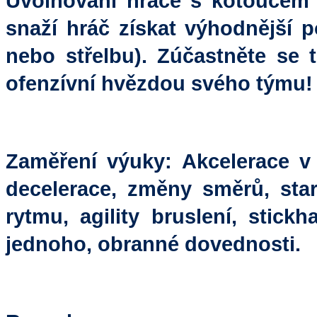
Uvolňování hráče s kotoučem j
snaží hráč získat výhodnější p
nebo střelbu). Zúčastněte se 
ofenzívní hvězdou svého týmu!
Zaměření výuky: Akcelerace v 
decelerace, změny směrů, star
rytmu, agility bruslení, stick
jednoho, obranné dovednosti.