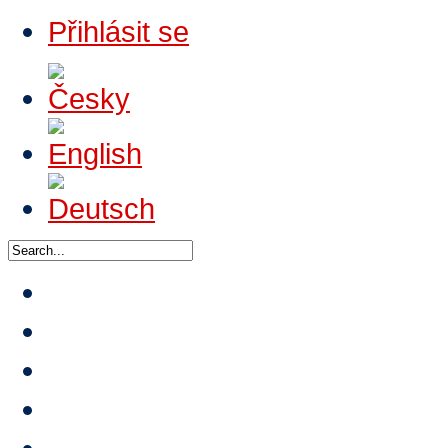
Přihlásit se
Domů
O HTA
Nabídka výuk
Turnaje