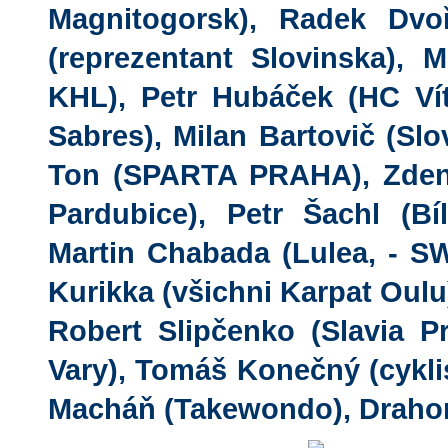
Magnitogorsk), Radek Dvoř
(reprezentant Slovinska), 
KHL), Petr Hubáček (HC Vít
Sabres), Milan Bartovič (Slo
Ton (SPARTA PRAHA), Zdeněk
Pardubice), Petr Šachl (Bíl
Martin Chabada (Lulea, - SWE)
Kurikka (všichni Karpat Oulu),
Robert Slipčenko (Slavia P
Vary), Tomáš Konečný (cyklist
Macháň (Takewondo), Drahomír