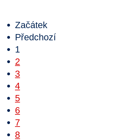
Číst dále
>
Začátek
Předchozí
1
2
3
4
5
6
7
8