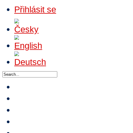
Přihlásit se
Domů
O HTA
Nabídka výuk
Turnaje