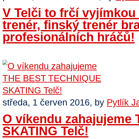
V Telči to frčí vyjímk
trenér, finský trenér br
profesionálních hráčů!
Číst dále
>
středa, 1 červen 2016,
by
Pytlík J
O víkendu zahajujem
SKATING Telč!