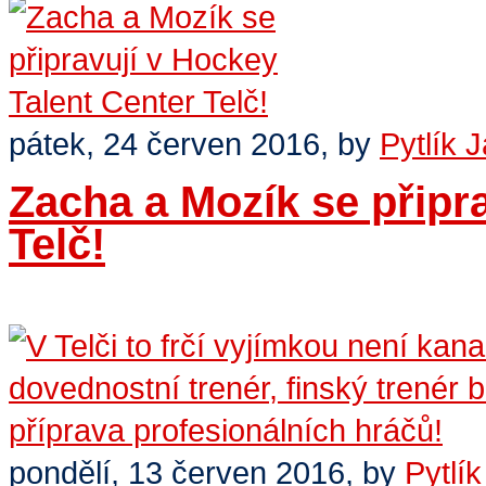
pátek, 24 červen 2016,
by
Pytlík 
Zacha a Mozík se připr
Telč!
Číst dále
>
pondělí, 13 červen 2016,
by
Pytlí