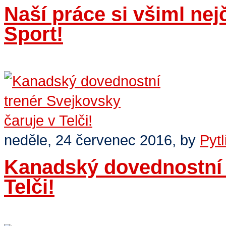
Naší práce si všiml nej
Sport!
Číst dále
>
neděle, 24 červenec 2016,
by
Pytl
Kanadský dovednostní 
Telči!
Číst dále
>